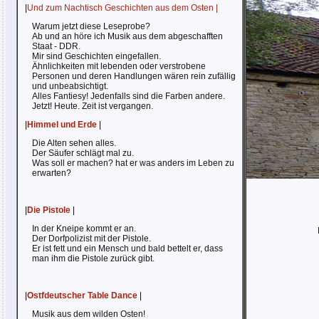
|
Und zum Nachtisch Geschichten aus dem Osten |
Warum jetzt diese Leseprobe?
Ab und an höre ich Musik aus dem abgeschafften
Staat - DDR.
Mir sind Geschichten eingefallen.
Ähnlichkeiten mit lebenden oder verstrobene
Personen und deren Handlungen wären rein zufällig
und unbeabsichtigt.
Alles Fantiesy! Jedenfalls sind die Farben andere.
Jetzt! Heute. Zeit ist vergangen.
|
Himmel und Erde
|
Die Alten sehen alles.
Der Säufer schlägt mal zu.
Was soll er machen? hat er was anders im Leben zu
erwarten?
|
Die Pistole
|
In der Kneipe kommt er an.
Der Dorfpolizist mit der Pistole.
Er ist fett und ein Mensch und bald bettelt er, dass
man ihm die Pistole zurück gibt.
|
Ostfdeutscher Table Dance
|
Musik aus dem wilden Osten!