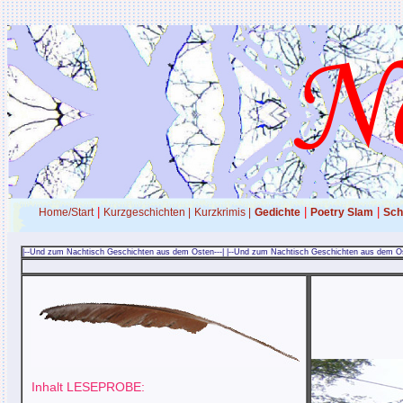
|
|
|
Home/Start
Kurzgeschichten |
Kurzkrimis |
Gedichte
Poetry Slam
Sch
|--Und zum Nachtisch Geschichten aus dem Osten---| |--Und zum Nachtisch Geschichten aus dem Os
Inhalt LESEPROBE: